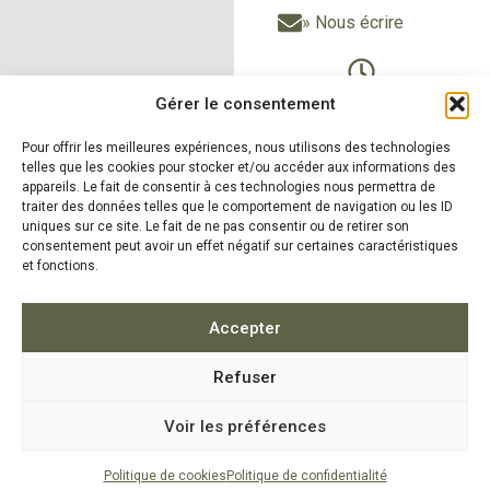
» Nous écrire
Du Lundi au vendredi
Gérer le consentement
de 9h à 12h30
Pour offrir les meilleures expériences, nous utilisons des technologies
et de 14h à 18h
telles que les cookies pour stocker et/ou accéder aux informations des
Le samedi sur RDV
appareils. Le fait de consentir à ces technologies nous permettra de
traiter des données telles que le comportement de navigation ou les ID
uniques sur ce site. Le fait de ne pas consentir ou de retirer son
consentement peut avoir un effet négatif sur certaines caractéristiques
et fonctions.
» Nos produits
» Nos
réalisations
» Zones
d'intervention
»
Accepter
Actualités
Refuser
5.0
16 avis
Voir les préférences
MENTIONS LÉGALES
|
POLITIQUE DE CONFIDENTIALITÉ
|
POLITIQUE DE COOKIES
| CONCEPTION
LAFABRIQUE2SITES
Politique de cookies
Politique de confidentialité