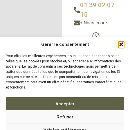
01 39 02 07
15
» Nous écrire
Du Lundi au vendredi
Gérer le consentement
de 9h à 12h30
Pour offrir les meilleures expériences, nous utilisons des technologies
et de 14h à 18h
telles que les cookies pour stocker et/ou accéder aux informations des
Le samedi sur RDV
appareils. Le fait de consentir à ces technologies nous permettra de
traiter des données telles que le comportement de navigation ou les ID
uniques sur ce site. Le fait de ne pas consentir ou de retirer son
consentement peut avoir un effet négatif sur certaines caractéristiques
et fonctions.
» Nos produits
» Nos
réalisations
» Zones
d'intervention
»
Accepter
Actualités
Refuser
5.0
16 avis
Voir les préférences