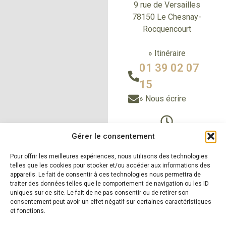
9 rue de Versailles
78150 Le Chesnay-
Rocquencourt
» Itinéraire
01 39 02 07
15
» Nous écrire
Du Lundi au vendredi
Gérer le consentement
de 9h à 12h30
Pour offrir les meilleures expériences, nous utilisons des technologies
et de 14h à 18h
telles que les cookies pour stocker et/ou accéder aux informations des
Le samedi sur RDV
appareils. Le fait de consentir à ces technologies nous permettra de
traiter des données telles que le comportement de navigation ou les ID
uniques sur ce site. Le fait de ne pas consentir ou de retirer son
consentement peut avoir un effet négatif sur certaines caractéristiques
et fonctions.
» Nos produits
» Nos
réalisations
» Zones