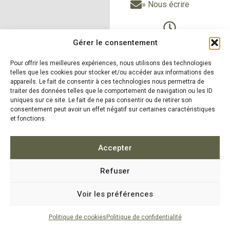
» Nous écrire
Du Lundi au vendredi
Gérer le consentement
de 9h à 12h30
Pour offrir les meilleures expériences, nous utilisons des technologies
et de 14h à 18h
telles que les cookies pour stocker et/ou accéder aux informations des
Le samedi sur RDV
appareils. Le fait de consentir à ces technologies nous permettra de
traiter des données telles que le comportement de navigation ou les ID
uniques sur ce site. Le fait de ne pas consentir ou de retirer son
consentement peut avoir un effet négatif sur certaines caractéristiques
et fonctions.
» Nos produits
» Nos
réalisations
» Zones
d'intervention
»
Accepter
Actualités
Refuser
5.0
16 avis
Voir les préférences
MENTIONS LÉGALES
|
POLITIQUE DE CONFIDENTIALITÉ
|
POLITIQUE DE COOKIES
| CONCEPTION
LAFABRIQUE2SITES
Politique de cookies
Politique de confidentialité