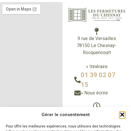
9 rue de Versailles
78150 Le Chesnay-
Rocquencourt
» Itinéraire
01 39 02 07
15
» Nous écrire
Du Lundi au vendredi
Gérer le consentement
de 9h à 12h30
et de 14h à 18h
Pour offrir les meilleures expériences, nous utilisons des technologies