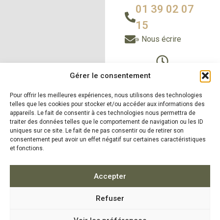
01 39 02 07
15
» Nous écrire
Du Lundi au vendredi
Gérer le consentement
de 9h à 12h30
Pour offrir les meilleures expériences, nous utilisons des technologies
et de 14h à 18h
telles que les cookies pour stocker et/ou accéder aux informations des
Le samedi sur RDV
appareils. Le fait de consentir à ces technologies nous permettra de
traiter des données telles que le comportement de navigation ou les ID
uniques sur ce site. Le fait de ne pas consentir ou de retirer son
consentement peut avoir un effet négatif sur certaines caractéristiques
et fonctions.
» Nos produits
» Nos
réalisations
» Zones
d'intervention
»
Accepter
Actualités
Refuser
5.0
16 avis