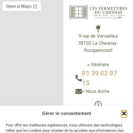
9 rue de Versailles
78150 Le Chesnay-
Rocquencourt
» Itinéraire
01 39 02 07
15
» Nous écrire
Du Lundi au vendredi
Gérer le consentement
de 9h à 12h30
Pour offrir les meilleures expériences, nous utilisons des technologies
et de 14h à 18h
telles que les cookies pour stocker et/ou accéder aux informations des